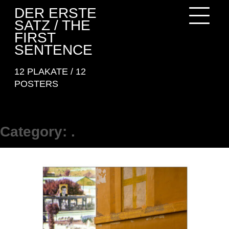
Skip
DER ERSTE
to
SATZ / THE
content
FIRST
SENTENCE
12 PLAKATE / 12
POSTERS
Category:
.