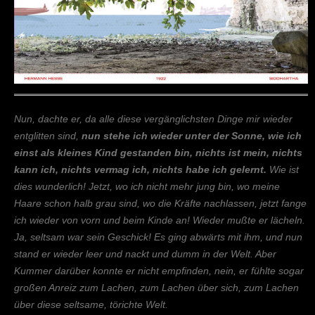
Nun, dachte er, da alle diese vergänglichsten Dinge mir wieder
entglitten sind,
nun stehe ich wieder unter der Sonne, wie ich
einst als kleines Kind gestanden bin, nichts ist mein, nichts
kann ich, nichts vermag ich, nichts habe ich gelernt.
Wie ist
dies wunderlich! Jetzt, wo ich nicht mehr jung bin, wo meine
Haare schon halb grau sind, wo die Kräfte nachlassen, jetzt fange
ich wieder von vorn und beim Kinde an! Wieder mußte er lächeln.
Ja, seltsam war sein Geschick! Es ging abwärts mit ihm, und nun
stand er wieder leer und nackt und dumm in der Welt. Aber
Kummer darüber konnte er nicht empfinden, nein, er fühlte sogar
großen Anreiz zum Lachen, zum Lachen über sich, zum Lachen
über diese seltsame, törichte Welt.